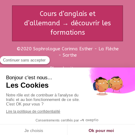
Cours d’anglais et
d’allemand → découvrir les
formations
©2020 Sophrologue Corinna Esther - La Flèche
- Sarthe
Plan du site
Mentions légales
Création et référencement du site par Simplébo
Ce site est parrainé par la
Chambre Syndicale de la Sophrologie
element.style { } .tree-container, .sb-bloc { position: relative; } *, *:after, *:before { padding: 0;
margin: 0; -webkit-box-sizing: border-box; -moz-box-sizing: border-box; -ms-box-sizing: border-
box; -o-box-sizing: border-box; box-sizing: border-box; } user agent stylesheet div { display: block;
} .container-dark, .container-dark a:not(.forced-color):not(.sb-bloc-inner), .container-light
.container-dark a:not(.forced-color):not(.sb-bloc-inner), .container-dark .container-light .container-
dark a:not(.forced-color):not(.sb-bloc-inner) { color: #353535; }