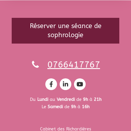
Réserver une séance de
sophrologie
0766417767
Du
Lundi
au
Vendredi
de
9h
à
21h
Le
Samedi
de
9h
à
16h
Cabinet des Richardières