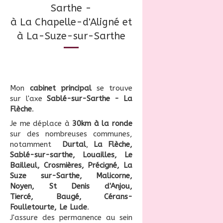
Sarthe -
à La Chapelle-d'Aligné et
à La-Suze-sur-Sarthe
Mon
cabinet principal
se trouve
sur l'axe
Sablé-sur-Sarthe - La
Flèche
.
Je me déplace à
30km à la ronde
sur des nombreuses communes,
notamment
Durtal
,
La Flèche,
Sablé-sur-sarthe, Louailles, Le
Bailleul, Crosmières, Précigné, La
Suze sur-Sarthe, Malicorne,
Noyen, St Denis d'Anjou,
Tiercé, Baugé, Cérans-
Foulletourte, Le Lude
.
J'assure des permanence au sein