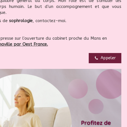
quilibre général du corps. Mon rôle est de stimuler les
orps humain. Le but d'un accompagnement et que vous
que.
es de
sophrologie
, contactez-moi.
 presse sur l'ouverture du cabinet proche du Mans en
maville par Oest France.
Appeler