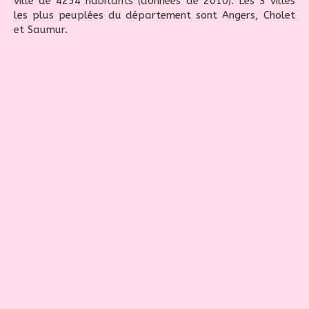
ville de 4254 habitants (données de 2010). Les 3 villes
les plus peuplées du département sont Angers, Cholet
et Saumur.