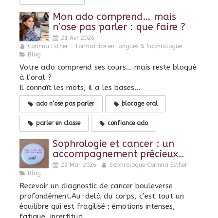
Mon ado comprend… mais
n’ose pas parler : que faire ?
21 Avr 2026
Corinna Esther – Formatrice en langues & Sophrologue
Blog
Votre ado comprend ses cours… mais reste bloqué
à l’oral ?
Il connaît les mots, il a les bases…
ado n’ose pas parler
blocage oral
parler en classe
confiance ado
Sophrologie et cancer : un
accompagnement précieux
pour mieux vivre la maladie
22 Mar 2026
Sophrologue Corinna Esther
Blog
Recevoir un diagnostic de cancer bouleverse
profondément.Au-delà du corps, c’est tout un
équilibre qui est fragilisé : émotions intenses,
fatigue, incertitud...