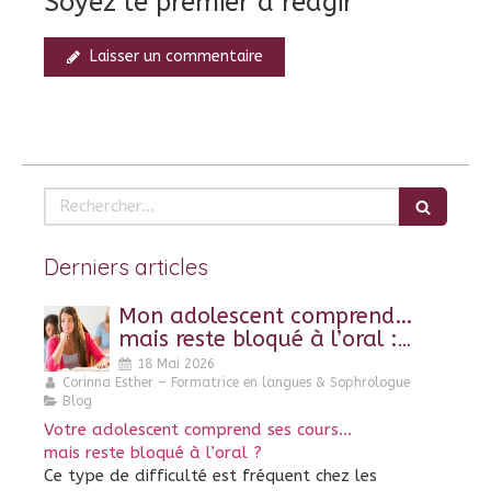
Soyez le premier à réagir
Laisser un commentaire
Rechercher
Derniers articles
Mon adolescent comprend…
mais reste bloqué à l’oral :
pourquoi ?
18 Mai 2026
Corinna Esther – Formatrice en langues & Sophrologue
Blog
Votre adolescent comprend ses cours…
mais reste bloqué à l’oral ?
Ce type de difficulté est fréquent chez les