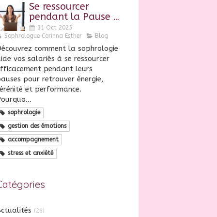
Se ressourcer
pendant la Pause :
Un enjeu clé du
31 Oct 2025
bien-être au
Sophrologue Corinna Esther
Blog
travail
écouvrez comment la sophrologie
ide vos salariés à se ressourcer
fficacement pendant leurs
auses pour retrouver énergie,
érénité et performance.
ourquo...
sophrologie
gestion des émotions
accompagnement
stress et anxiété
Catégories
ctualités
(26)