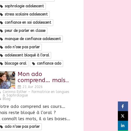
sophrologie adolescent
stress scolaire adolescent
confiance en soi adolescent
peur de parler en classe
manque de confiance adolescent
ado n’ose pas parler
adolescent bloqué à l’oral
blocage oral
confiance ado
Mon ado
comprend… mais
n’ose pas parler :
21 Avr 2026
que faire ?
Corinna Esther – Formatrice en langues
& Sophrologue
Blog
otre ado comprend ses cours…
ais reste bloqué à l’oral ?
l connaît les mots, il a les bases…
ado n’ose pas parler