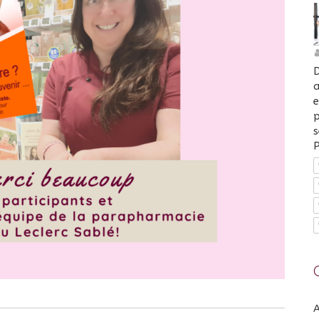
D
a
e
p
s
P
A