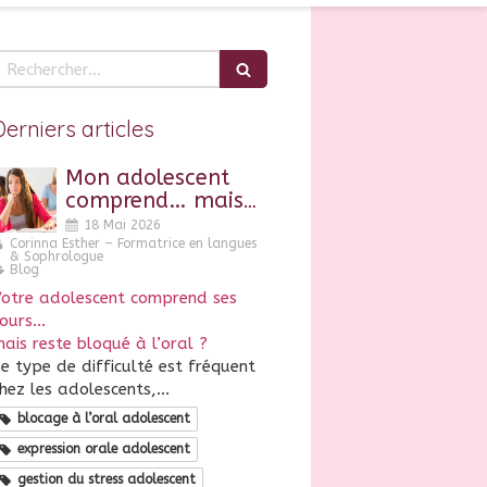
echercher
Derniers articles
Mon adolescent
comprend… mais
reste bloqué à
18 Mai 2026
l’oral : pourquoi ?
Corinna Esther – Formatrice en langues
& Sophrologue
Blog
otre adolescent comprend ses
cours…
ais reste bloqué à l’oral ?
e type de difficulté est fréquent
hez les adolescents,...
blocage à l’oral adolescent
expression orale adolescent
gestion du stress adolescent