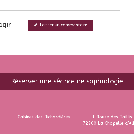
agir
Laisser un commentaire
Réserver une séance de sophrologie
Cabinet des Richardières
1 Route des Taillis
72300
La Chapelle d'Al