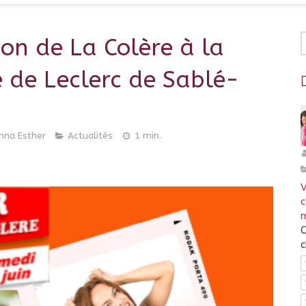
R
ion de La Colère à la
de Leclerc de Sablé-
nna Esther
Actualités
1 min.
V
m
C
c