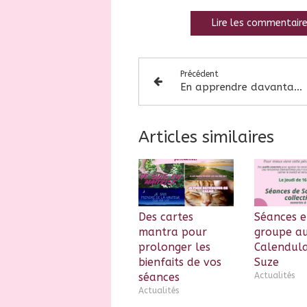
Lire les commentaire
Précédent
En apprendre davantage sur cette methode psychocorporelle
Articles similaires
Des cartes
Séances 
mantra pour
groupe a
prolonger les
Calendula
bienfaits de vos
Suze
séances
Actualités
Actualités