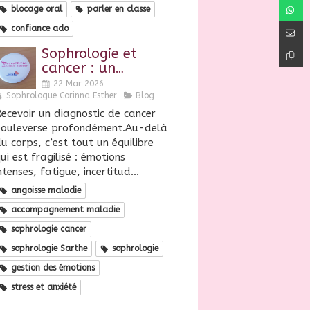
blocage oral
parler en classe
confiance ado
Sophrologie et
cancer : un
accompagnement
22 Mar 2026
précieux pour
Sophrologue Corinna Esther
Blog
mieux vivre la
ecevoir un diagnostic de cancer
maladie
bouleverse profondément.Au-delà
u corps, c’est tout un équilibre
ui est fragilisé : émotions
ntenses, fatigue, incertitud...
angoisse maladie
accompagnement maladie
sophrologie cancer
sophrologie Sarthe
sophrologie
gestion des émotions
stress et anxiété