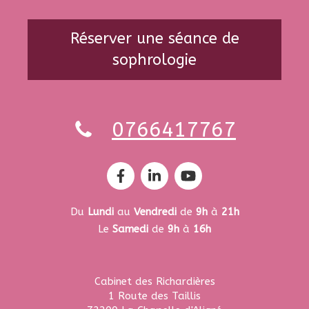
Réserver une séance de
sophrologie
0766417767
Du
Lundi
au
Vendredi
de
9h
à
21h
Le
Samedi
de
9h
à
16h
Cabinet des Richardières
1 Route des Taillis