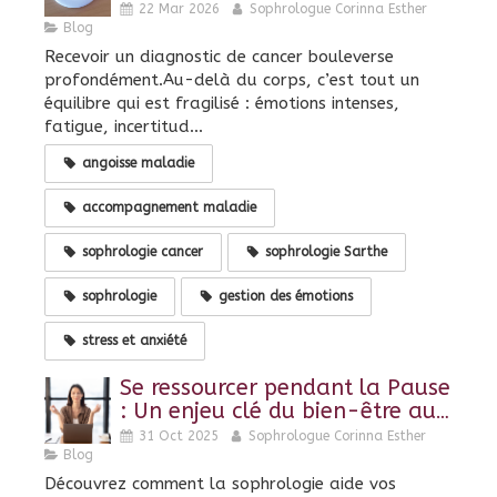
pour mieux vivre la maladie
22 Mar 2026
Sophrologue Corinna Esther
Blog
Recevoir un diagnostic de cancer bouleverse
profondément.Au-delà du corps, c’est tout un
équilibre qui est fragilisé : émotions intenses,
fatigue, incertitud...
angoisse maladie
accompagnement maladie
sophrologie cancer
sophrologie Sarthe
sophrologie
gestion des émotions
stress et anxiété
Se ressourcer pendant la Pause
: Un enjeu clé du bien-être au
travail
31 Oct 2025
Sophrologue Corinna Esther
Blog
Découvrez comment la sophrologie aide vos